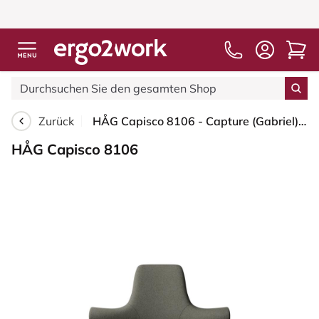
Zurück
HÅG Capisco 8106 - Capture (Gabriel) - Wolle / Polyamid - CPT4401 - Warm grey - Silber - 150mm (Sitzhöhe 40-55cm) - Harte Rollen für weiche Böden
HÅG Capisco 8106