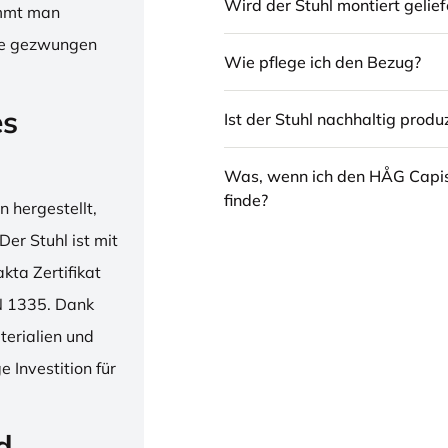
Wird der Stuhl montiert gelief
immt man
hne gezwungen
Wie pflege ich den Bezug?
es
Ist der Stuhl nachhaltig produz
Was, wenn ich den HÅG Capi
finde?
 hergestellt,
er Stuhl ist mit
ta Zertifikat
N 1335. Dank
erialien und
 Investition für
d