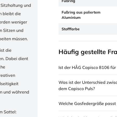
Fußring
 Sitzhaltung und
Fußring aus poliertem
 bleibt die
Aluminium
erden weniger
Stofffarbe
en Sitzen und
beiten müssen.
st die
Häufig gestellte Fr
en. Dabei dient
che
Ist der HÅG Capisco 8106 für 
reativen
Was ist der Unterschied zwi
seitigkeit
dem Capisco Puls?
ren und während
Welche Gasfedergröße passt 
m Sattel: