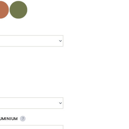
UMINIUM
?