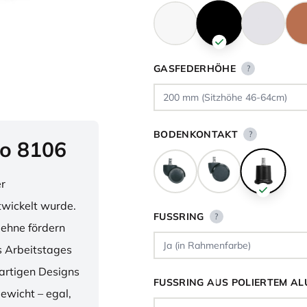
GASFEDERHÖHE
?
BODENKONTAKT
?
o 8106
er
twickelt wurde.
FUSSRING
?
lehne fördern
 Arbeitstages
artigen Designs
FUSSRING AUS POLIERTEM AL
ewicht – egal,