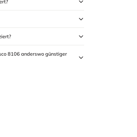
ert?
iert?
sco 8106 anderswo günstiger