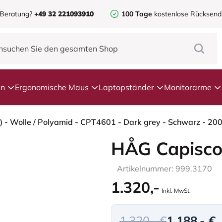
 Beratung?
+49 32 221093910
100 Tage
kostenlose Rücksen
en
Ergonomische Maus
Laptopständer
Monitorarme
 - Wolle / Polyamid - CPT4601 - Dark grey - Schwarz - 20
HÅG Capisco
Artikelnummer: 999.3170
1.320,-
Inkl. MwSt.
1.320,- €
1.188,- €