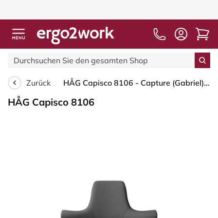
Zurück
HÅG Capisco 8106 - Capture (Gabriel) - Wolle / Polyamid - CPT4601 - Dark grey - Schwarz - 265 mm (Sitzhöhe 53-79cm) - Weiche Rollen für harte Böden
HÅG Capisco 8106