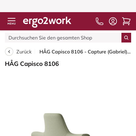
Zurück
HÅG Capisco 8106 - Capture (Gabriel) - Wolle / Polyamid - CPT5101 - Green-grey - Moss Grey - 265 mm (Sitzhöhe 53-79cm) - Weiche Rollen für harte Böden
HÅG Capisco 8106