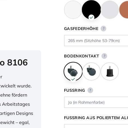
GASFEDERHÖHE
?
BODENKONTAKT
?
o 8106
er
twickelt wurde.
FUSSRING
?
lehne fördern
 Arbeitstages
artigen Designs
FUSSRING AUS POLIERTEM AL
ewicht – egal,