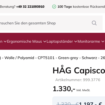
 Beratung?
+49 32 221093910
100 Tage
kostenlose Rücksen
en
Ergonomische Maus
Laptopständer
Monitorarme
HÅG Capisco
Artikelnummer: 999.3776
1.330,-
Inkl. MwSt.
1.330,- €
1.197,- €