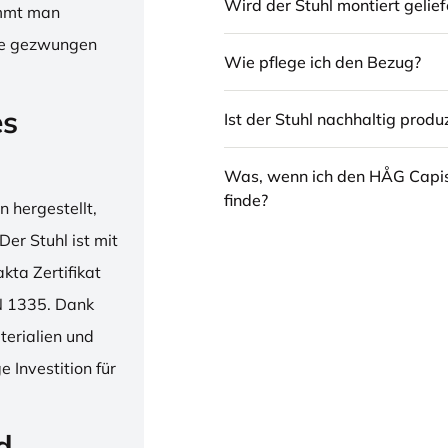
Wird der Stuhl montiert gelief
immt man
hne gezwungen
Wie pflege ich den Bezug?
es
Ist der Stuhl nachhaltig produz
Was, wenn ich den HÅG Capi
finde?
 hergestellt,
er Stuhl ist mit
ta Zertifikat
N 1335. Dank
erialien und
 Investition für
d