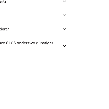
ert?
iert?
sco 8106 anderswo günstiger