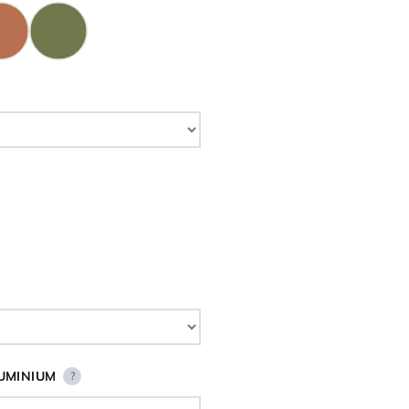
UMINIUM
?