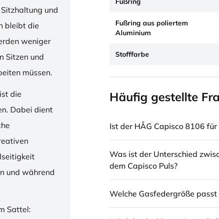
Fußring
 Sitzhaltung und
Fußring aus poliertem
 bleibt die
Aluminium
erden weniger
Stofffarbe
en Sitzen und
beiten müssen.
st die
Häufig gestellte Fr
en. Dabei dient
che
Ist der HÅG Capisco 8106 für 
reativen
Was ist der Unterschied zwi
seitigkeit
dem Capisco Puls?
ren und während
Welche Gasfedergröße passt 
m Sattel: