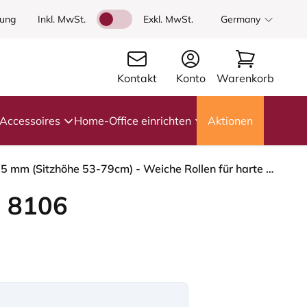
dung
Inkl. MwSt.
Exkl. MwSt.
Germany
Kontakt
Konto
Warenkorb
Accessoires
Home-Office einrichten
Aktionen
HÅG Capisco 8106 - Capture (Gabriel) - Wolle / Polyamid - CPT5101 - Green-grey - Schwarz - 265 mm (Sitzhöhe 53-79cm) - Weiche Rollen für harte Böden
 8106