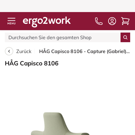
Zurück
HÅG Capisco 8106 - Capture (Gabriel) - Wolle / Polyamid - CPT5101 - Green-grey - Silber - 265 mm (Sitzhöhe 53-79cm) - Bodengleiter
HÅG Capisco 8106