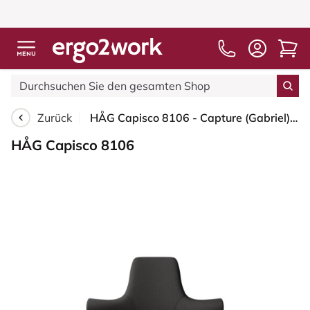
Zurück
HÅG Capisco 8106 - Capture (Gabriel) - Wolle / Polyamid - CPT5501 - Charcoal - Blush Rose - 200 mm (Sitzhöhe 46-64cm) - Bodengleiter
HÅG Capisco 8106