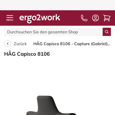
Zurück
HÅG Capisco 8106 - Capture (Gabriel) - Wolle / Polyamid - CPT5501 - Charcoal - Schwarz - 200 mm (Sitzhöhe 46-64cm) - Weiche Rollen für harte Böden
HÅG Capisco 8106