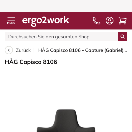
Zurück
HÅG Capisco 8106 - Capture (Gabriel) - Wolle / Polyamid - CPT5501 - Charcoal - Weiß - 265 mm (Sitzhöhe 53-79cm) - Bodengleiter
HÅG Capisco 8106