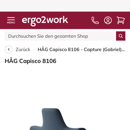
Zurück
HÅG Capisco 8106 - Capture (Gabriel) - Wolle / Polyamid - CPT6001 - Dark blue - Blush Rose - 200 mm (Sitzhöhe 46-64cm) - Weiche Rollen für harte Böden
HÅG Capisco 8106