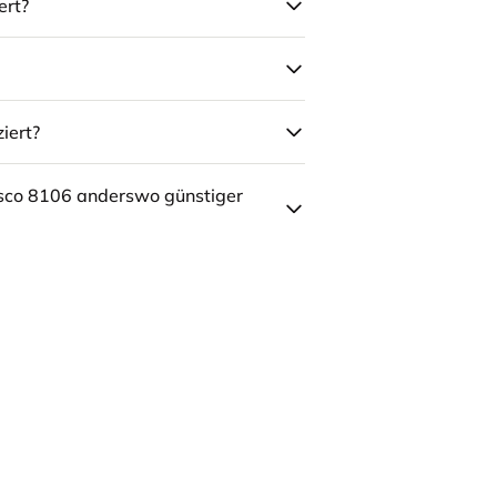
ert?
iert?
sco 8106 anderswo günstiger