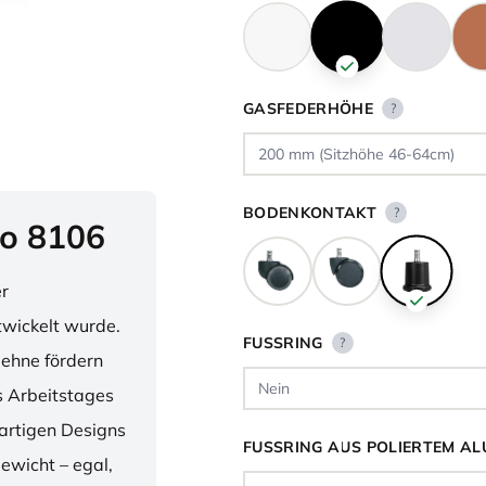
GASFEDERHÖHE
?
BODENKONTAKT
?
o 8106
er
twickelt wurde.
FUSSRING
?
lehne fördern
 Arbeitstages
artigen Designs
FUSSRING AUS POLIERTEM AL
ewicht – egal,