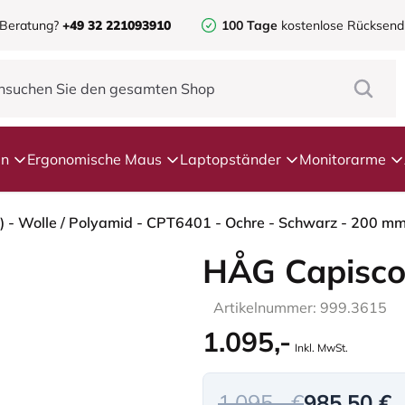
 Beratung?
+49 32 221093910
100 Tage
kostenlose Rücksen
en
Ergonomische Maus
Laptopständer
Monitorarme
) - Wolle / Polyamid - CPT6401 - Ochre - Schwarz - 200 mm
HÅG Capisco
Artikelnummer: 999.3615
1.095,-
Inkl. MwSt.
1.095,- €
985,50 €