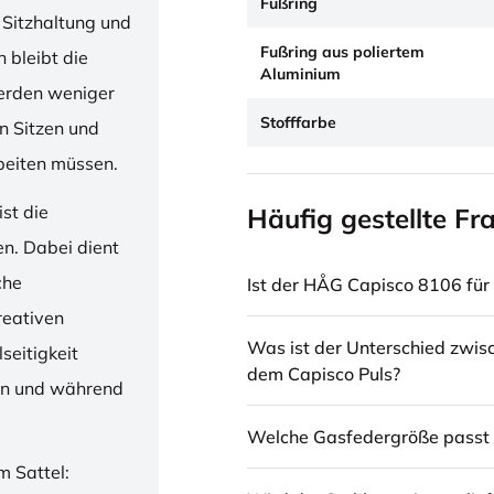
Fußring
 Sitzhaltung und
Fußring aus poliertem
 bleibt die
Aluminium
erden weniger
Stofffarbe
en Sitzen und
beiten müssen.
st die
Häufig gestellte Fr
en. Dabei dient
che
Ist der HÅG Capisco 8106 für 
reativen
Was ist der Unterschied zwi
seitigkeit
dem Capisco Puls?
ren und während
Welche Gasfedergröße passt 
m Sattel: