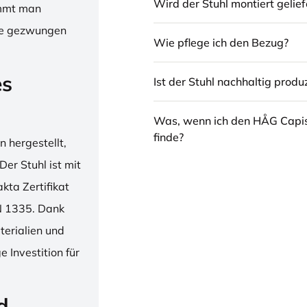
Wird der Stuhl montiert gelief
immt man
hne gezwungen
Wie pflege ich den Bezug?
es
Ist der Stuhl nachhaltig produz
Was, wenn ich den HÅG Capi
finde?
 hergestellt,
er Stuhl ist mit
ta Zertifikat
N 1335. Dank
erialien und
 Investition für
d