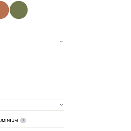
UMINIUM
?