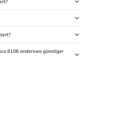
ert?
iert?
sco 8106 anderswo günstiger