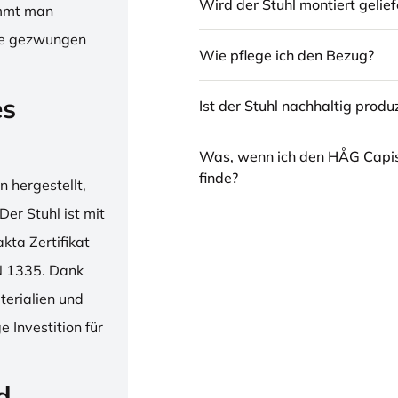
Wird der Stuhl montiert gelief
immt man
hne gezwungen
Wie pflege ich den Bezug?
es
Ist der Stuhl nachhaltig produz
Was, wenn ich den HÅG Capi
finde?
 hergestellt,
er Stuhl ist mit
ta Zertifikat
N 1335. Dank
erialien und
 Investition für
d