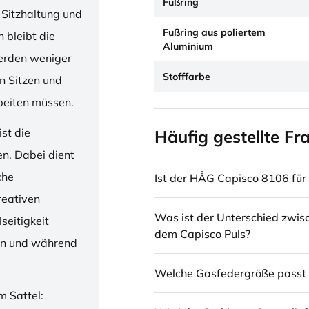
Fußring
 Sitzhaltung und
Fußring aus poliertem
 bleibt die
Aluminium
erden weniger
Stofffarbe
en Sitzen und
beiten müssen.
st die
Häufig gestellte Fr
en. Dabei dient
che
Ist der HÅG Capisco 8106 für 
reativen
Was ist der Unterschied zwi
seitigkeit
dem Capisco Puls?
ren und während
Welche Gasfedergröße passt 
m Sattel: