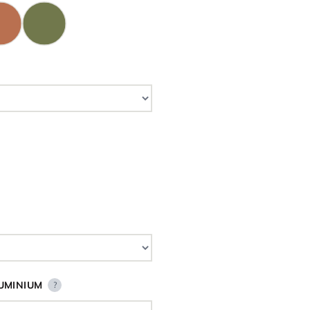
UMINIUM
?