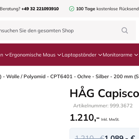
 Beratung?
+49 32 221093910
100 Tage
kostenlose Rücksen
en
Ergonomische Maus
Laptopständer
Monitorarme
 - Wolle / Polyamid - CPT6401 - Ochre - Silber - 200 mm (S
HÅG Capisco
Artikelnummer: 999.3672
1.210,-
Inkl. MwSt.
1.210,- €
1.089,- €