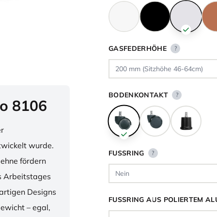
GASFEDERHÖHE
?
BODENKONTAKT
?
o 8106
er
twickelt wurde.
FUSSRING
?
lehne fördern
 Arbeitstages
artigen Designs
FUSSRING AUS POLIERTEM AL
ewicht – egal,