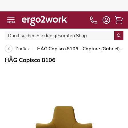
Zurück
HÅG Capisco 8106 - Capture (Gabriel) - Wolle / Polyamid - CPT6401 - Ochre - Weiß - 150mm (Sitzhöhe 40-55cm) - Harte Rollen für weiche Böden
HÅG Capisco 8106