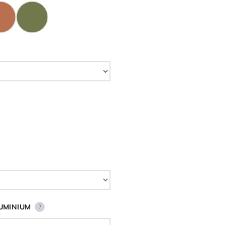
UMINIUM
?