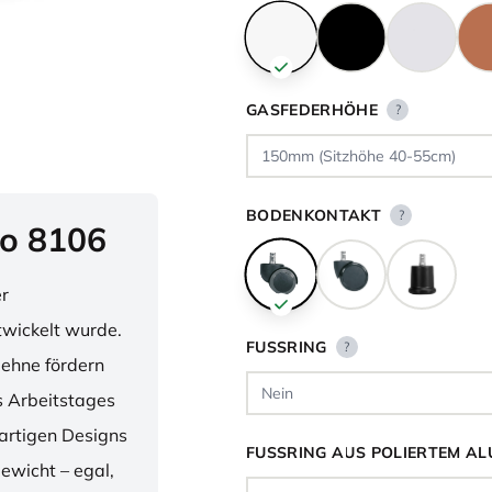
GASFEDERHÖHE
?
BODENKONTAKT
?
o 8106
er
twickelt wurde.
FUSSRING
?
lehne fördern
 Arbeitstages
artigen Designs
FUSSRING AUS POLIERTEM AL
ewicht – egal,