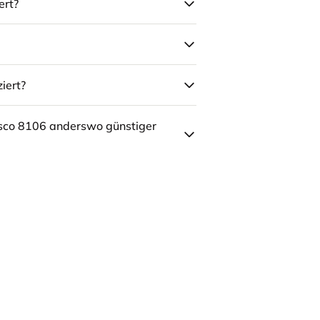
ert?
iert?
sco 8106 anderswo günstiger