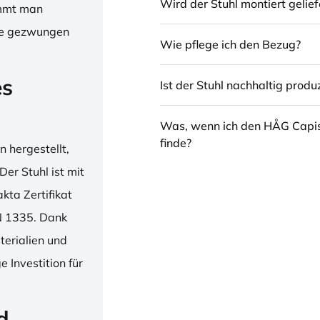
Wird der Stuhl montiert gelief
immt man
hne gezwungen
Wie pflege ich den Bezug?
es
Ist der Stuhl nachhaltig produz
Was, wenn ich den HÅG Capi
finde?
 hergestellt,
er Stuhl ist mit
ta Zertifikat
N 1335. Dank
erialien und
 Investition für
d