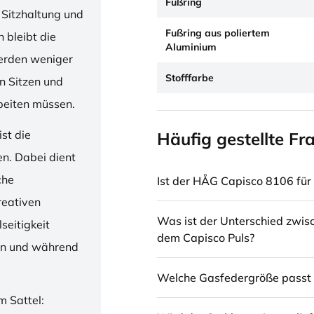
Fußring
 Sitzhaltung und
Fußring aus poliertem
 bleibt die
Aluminium
erden weniger
Stofffarbe
en Sitzen und
beiten müssen.
st die
Häufig gestellte Fr
en. Dabei dient
che
Ist der HÅG Capisco 8106 für 
reativen
Was ist der Unterschied zwi
seitigkeit
dem Capisco Puls?
ren und während
Welche Gasfedergröße passt 
m Sattel: