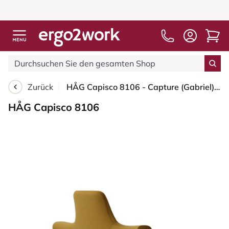
Zurück
HÅG Capisco 8106 - Capture (Gabriel) - Wolle / Polyamid - CPT6401 - Ochre - Weiß - 265 mm (Sitzhöhe 53-79cm) - Weiche Rollen für harte Böden
HÅG Capisco 8106