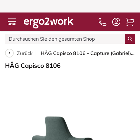
Zurück
HÅG Capisco 8106 - Capture (Gabriel) - Wolle / Polyamid - CPT6601 - Blue - Blush Rose - 265 mm (Sitzhöhe 53-79cm) - Bodengleiter
HÅG Capisco 8106