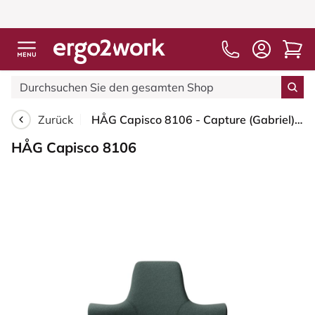
Zurück
HÅG Capisco 8106 - Capture (Gabriel) - Wolle / Polyamid - CPT6601 - Blue - Moss Grey - 265 mm (Sitzhöhe 53-79cm) - Bodengleiter
HÅG Capisco 8106