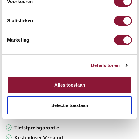
Voorkeuren
Verfügbar
Lieferzeit: 3-6 Wochen
Statistieken
Anzahl:
Marketing
In den Warenkorb
Details tonen
Angebot anfordern
Alles toestaan
Auf der Suche nach Stückzahlen? Machen Sie Ihren Arbeitsplatz
komplett und fordern Sie direkt ein individuelles Angebot an.
Selectie toestaan
Zur Vergleichsliste hinzufügen
Tiefstpreisgarantie
Kostenloser Versand