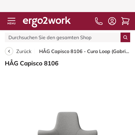
Zurück
HÅG Capisco 8106 - Cura Loop (Gabriel) - Recyceltes Polyester - CLP60110 Light grey - Silber - 200 mm (Sitzhöhe 46-64cm) - Bodengleiter
HÅG Capisco 8106