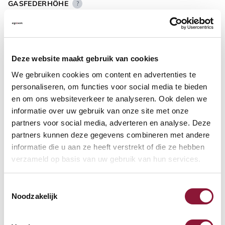
GASFEDERHÖHE
?
BODENKONTAKT
?
Deze website maakt gebruik van cookies
We gebruiken cookies om content en advertenties te
personaliseren, om functies voor social media te bieden
en om ons websiteverkeer te analyseren. Ook delen we
informatie over uw gebruik van onze site met onze
FUSSRING
?
partners voor social media, adverteren en analyse. Deze
partners kunnen deze gegevens combineren met andere
informatie die u aan ze heeft verstrekt of die ze hebben
verzameld op basis van uw gebruik van hun services.
FUSSRING AUS POLIERTEM ALUMINIUM
?
Toestemmingsselectie
Noodzakelijk