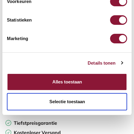
Voorkeuren
Verfügbar
Lieferzeit: 3-6 Wochen
Statistieken
Anzahl:
Marketing
In den Warenkorb
Details tonen
Angebot anfordern
Alles toestaan
Auf der Suche nach Stückzahlen? Machen Sie Ihren Arbeitsplatz
komplett und fordern Sie direkt ein individuelles Angebot an.
Selectie toestaan
Zur Vergleichsliste hinzufügen
Tiefstpreisgarantie
Kostenloser Versand