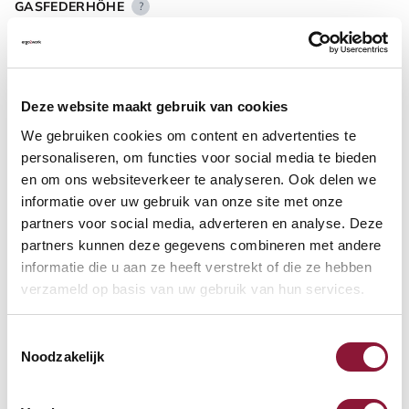
GASFEDERHÖHE
?
BODENKONTAKT
?
Deze website maakt gebruik van cookies
We gebruiken cookies om content en advertenties te
personaliseren, om functies voor social media te bieden
en om ons websiteverkeer te analyseren. Ook delen we
informatie over uw gebruik van onze site met onze
FUSSRING
?
partners voor social media, adverteren en analyse. Deze
partners kunnen deze gegevens combineren met andere
informatie die u aan ze heeft verstrekt of die ze hebben
verzameld op basis van uw gebruik van hun services.
FUSSRING AUS POLIERTEM ALUMINIUM
?
Toestemmingsselectie
Noodzakelijk