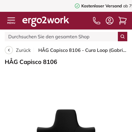
Kostenloser Versand
ab 75,00€
Zurück
HÅG Capisco 8106 - Cura Loop (Gabriel) - Recyceltes Polyester - CLP60999 Black - Blush Rose - 265 mm (Sitzhöhe 53-79cm) - Harte Rollen für weiche Böden
HÅG Capisco 8106