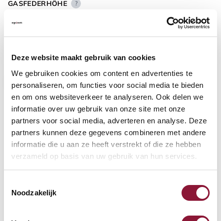
GASFEDERHÖHE
?
BODENKONTAKT
?
Deze website maakt gebruik van cookies
We gebruiken cookies om content en advertenties te
personaliseren, om functies voor social media te bieden
en om ons websiteverkeer te analyseren. Ook delen we
informatie over uw gebruik van onze site met onze
FUSSRING
?
partners voor social media, adverteren en analyse. Deze
partners kunnen deze gegevens combineren met andere
informatie die u aan ze heeft verstrekt of die ze hebben
verzameld op basis van uw gebruik van hun services.
FUSSRING AUS POLIERTEM ALUMINIUM
?
Toestemmingsselectie
Noodzakelijk