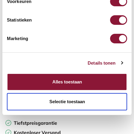
Voorkeuren
Verfügbar
Lieferzeit: 3-6 Wochen
Statistieken
Anzahl:
Marketing
In den Warenkorb
Details tonen
Angebot anfordern
Alles toestaan
Auf der Suche nach Stückzahlen? Machen Sie Ihren Arbeitsplatz
komplett und fordern Sie direkt ein individuelles Angebot an.
Selectie toestaan
Zur Vergleichsliste hinzufügen
Tiefstpreisgarantie
Kostenloser Versand