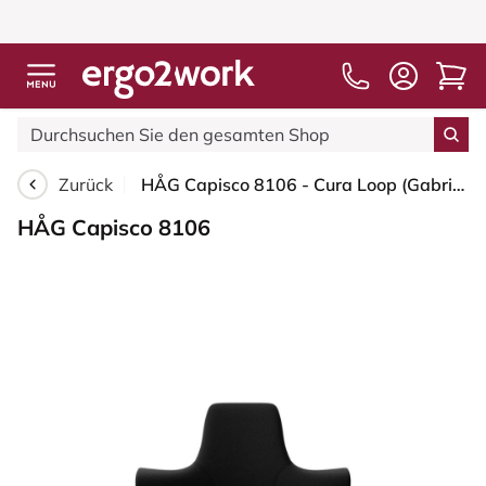
Zurück
HÅG Capisco 8106 - Cura Loop (Gabriel) - Recyceltes Polyester - CLP60999 Black - Moss Grey - 265 mm (Sitzhöhe 53-79cm) - Weiche Rollen für harte Böden
HÅG Capisco 8106