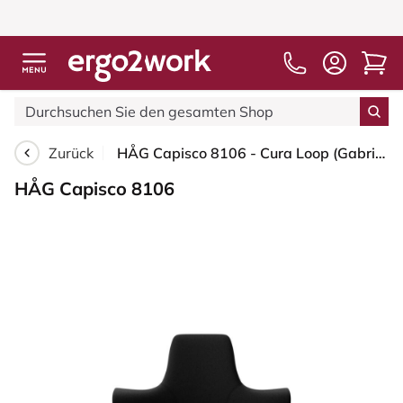
Zurück
HÅG Capisco 8106 - Cura Loop (Gabriel) - Recyceltes Polyester - CLP60999 Black - Weiß - 200 mm (Sitzhöhe 46-64cm) - Harte Rollen für weiche Böden
HÅG Capisco 8106