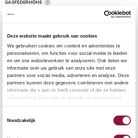
GASFEDERHÖHE
?
BODENKONTAKT
?
Deze website maakt gebruik van cookies
We gebruiken cookies om content en advertenties te
personaliseren, om functies voor social media te bieden
en om ons websiteverkeer te analyseren. Ook delen we
informatie over uw gebruik van onze site met onze
FUSSRING
?
partners voor social media, adverteren en analyse. Deze
partners kunnen deze gegevens combineren met andere
informatie die u aan ze heeft verstrekt of die ze hebben
verzameld op basis van uw gebruik van hun services.
FUSSRING AUS POLIERTEM ALUMINIUM
?
Toestemmingsselectie
Noodzakelijk