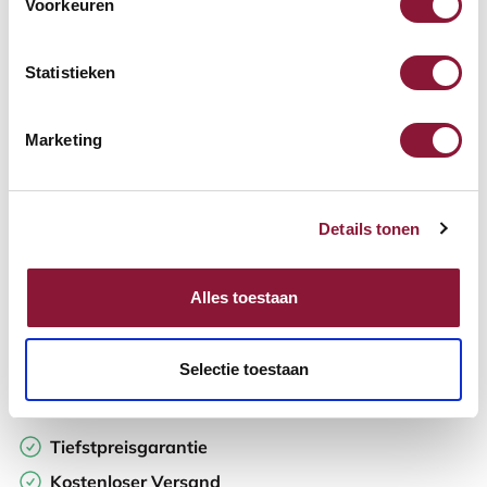
Voorkeuren
Verfügbar
Lieferzeit: 3-6 Wochen
Statistieken
Anzahl:
Marketing
In den Warenkorb
Details tonen
Angebot anfordern
Alles toestaan
Auf der Suche nach Stückzahlen? Machen Sie Ihren Arbeitsplatz
komplett und fordern Sie direkt ein individuelles Angebot an.
Selectie toestaan
Zur Vergleichsliste hinzufügen
Tiefstpreisgarantie
Kostenloser Versand