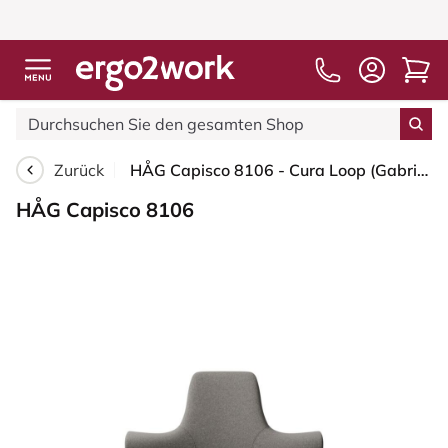
Zurück
HÅG Capisco 8106 - Cura Loop (Gabriel) - Recyceltes Polyester - CLP61168 Beige-grey - Schwarz - 265 mm (Sitzhöhe 53-79cm) - Weiche Rollen für harte Böden
HÅG Capisco 8106