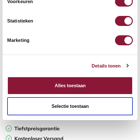
Voorkeuren
Verfügbar
Lieferzeit: 3-6 Wochen
Statistieken
Anzahl:
Marketing
In den Warenkorb
Details tonen
Angebot anfordern
Alles toestaan
Auf der Suche nach Stückzahlen? Machen Sie Ihren Arbeitsplatz
komplett und fordern Sie direkt ein individuelles Angebot an.
Selectie toestaan
Zur Vergleichsliste hinzufügen
Tiefstpreisgarantie
Kostenloser Versand