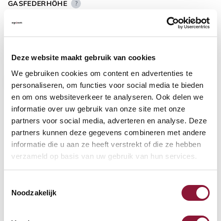
GASFEDERHÖHE
?
BODENKONTAKT
?
Deze website maakt gebruik van cookies
We gebruiken cookies om content en advertenties te
personaliseren, om functies voor social media te bieden
en om ons websiteverkeer te analyseren. Ook delen we
informatie over uw gebruik van onze site met onze
FUSSRING
?
partners voor social media, adverteren en analyse. Deze
partners kunnen deze gegevens combineren met andere
informatie die u aan ze heeft verstrekt of die ze hebben
verzameld op basis van uw gebruik van hun services.
FUSSRING AUS POLIERTEM ALUMINIUM
?
Toestemmingsselectie
Noodzakelijk