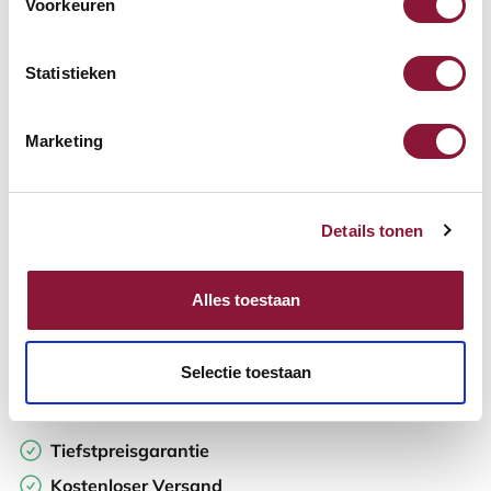
Voorkeuren
Verfügbar
Lieferzeit: 3-6 Wochen
Statistieken
Anzahl:
Marketing
In den Warenkorb
Details tonen
Angebot anfordern
Alles toestaan
Auf der Suche nach Stückzahlen? Machen Sie Ihren Arbeitsplatz
komplett und fordern Sie direkt ein individuelles Angebot an.
Selectie toestaan
Zur Vergleichsliste hinzufügen
Tiefstpreisgarantie
Kostenloser Versand