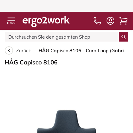
Zurück
HÅG Capisco 8106 - Cura Loop (Gabriel) - Recyceltes Polyester - CLP66165 Blue - Moss Grey - 265 mm (Sitzhöhe 53-79cm) - Harte Rollen für weiche Böden
HÅG Capisco 8106