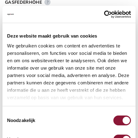
GASFEDERHÖHE
?
BODENKONTAKT
?
Deze website maakt gebruik van cookies
We gebruiken cookies om content en advertenties te
personaliseren, om functies voor social media te bieden
en om ons websiteverkeer te analyseren. Ook delen we
informatie over uw gebruik van onze site met onze
FUSSRING
?
partners voor social media, adverteren en analyse. Deze
partners kunnen deze gegevens combineren met andere
informatie die u aan ze heeft verstrekt of die ze hebben
verzameld op basis van uw gebruik van hun services.
FUSSRING AUS POLIERTEM ALUMINIUM
?
Toestemmingsselectie
Noodzakelijk