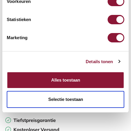
Voorkeuren
Verfügbar
Lieferzeit: 3-6 Wochen
Statistieken
Anzahl:
Marketing
In den Warenkorb
Details tonen
Angebot anfordern
Alles toestaan
Auf der Suche nach Stückzahlen? Machen Sie Ihren Arbeitsplatz
komplett und fordern Sie direkt ein individuelles Angebot an.
Selectie toestaan
Zur Vergleichsliste hinzufügen
Tiefstpreisgarantie
Kostenloser Versand