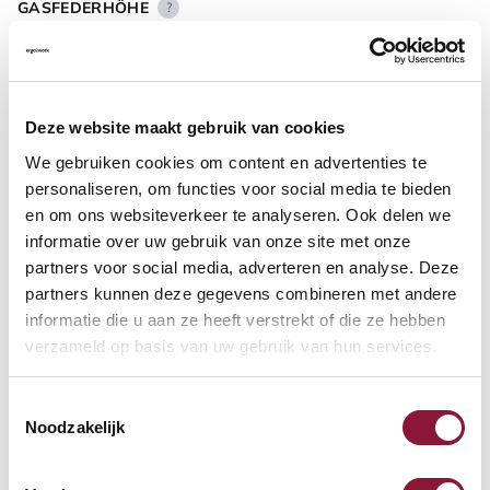
GASFEDERHÖHE
?
BODENKONTAKT
?
Deze website maakt gebruik van cookies
We gebruiken cookies om content en advertenties te
personaliseren, om functies voor social media te bieden
en om ons websiteverkeer te analyseren. Ook delen we
informatie over uw gebruik van onze site met onze
FUSSRING
?
partners voor social media, adverteren en analyse. Deze
partners kunnen deze gegevens combineren met andere
informatie die u aan ze heeft verstrekt of die ze hebben
verzameld op basis van uw gebruik van hun services.
FUSSRING AUS POLIERTEM ALUMINIUM
?
Toestemmingsselectie
Noodzakelijk