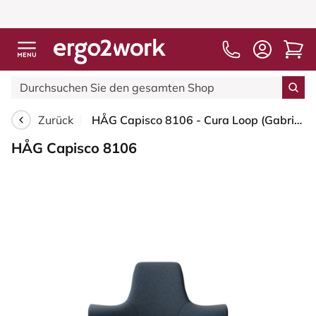
Zurück
HÅG Capisco 8106 - Cura Loop (Gabriel) - Recyceltes Polyester - CLP66165 Blue - Weiß - 200 mm (Sitzhöhe 46-64cm) - Bodengleiter
HÅG Capisco 8106