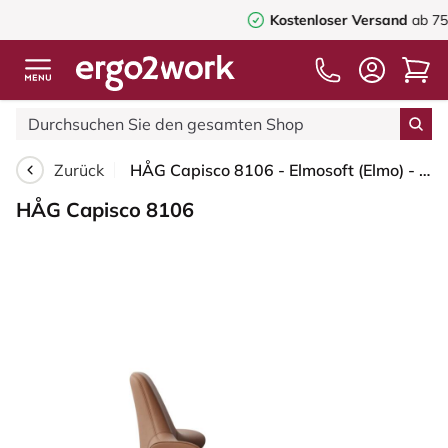
Kostenloser Versand
ab 75,00€
Zurück
HÅG Capisco 8106 - Elmosoft (Elmo) - Semi-Anilinleder - EL33004 - Cognac - Schwarz - 265 mm (Sitzhöhe 53-79cm) - Harte Rollen für weiche Böden
HÅG Capisco 8106