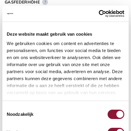
GASFEDERHÖHE
?
BODENKONTAKT
?
Deze website maakt gebruik van cookies
We gebruiken cookies om content en advertenties te
personaliseren, om functies voor social media te bieden
en om ons websiteverkeer te analyseren. Ook delen we
informatie over uw gebruik van onze site met onze
FUSSRING
?
partners voor social media, adverteren en analyse. Deze
partners kunnen deze gegevens combineren met andere
informatie die u aan ze heeft verstrekt of die ze hebben
verzameld op basis van uw gebruik van hun services.
FUSSRING AUS POLIERTEM ALUMINIUM
?
Toestemmingsselectie
Noodzakelijk