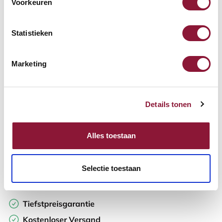
Voorkeuren
Verfügbar
Lieferzeit: 3-6 Wochen
Statistieken
Anzahl:
Marketing
In den Warenkorb
Details tonen
Angebot anfordern
Alles toestaan
Auf der Suche nach Stückzahlen? Machen Sie Ihren Arbeitsplatz
komplett und fordern Sie direkt ein individuelles Angebot an.
Selectie toestaan
Zur Vergleichsliste hinzufügen
Tiefstpreisgarantie
Kostenloser Versand