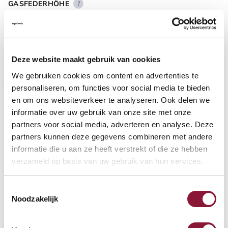
GASFEDERHÖHE
?
BODENKONTAKT
?
Deze website maakt gebruik van cookies
We gebruiken cookies om content en advertenties te
personaliseren, om functies voor social media te bieden
en om ons websiteverkeer te analyseren. Ook delen we
informatie over uw gebruik van onze site met onze
FUSSRING
?
partners voor social media, adverteren en analyse. Deze
partners kunnen deze gegevens combineren met andere
informatie die u aan ze heeft verstrekt of die ze hebben
verzameld op basis van uw gebruik van hun services.
FUSSRING AUS POLIERTEM ALUMINIUM
?
Toestemmingsselectie
Noodzakelijk