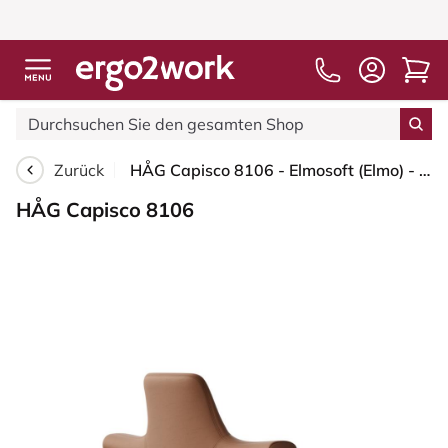
Zurück
HÅG Capisco 8106 - Elmosoft (Elmo) - Semi-Anilinleder - EL33004 - Cognac - Schwarz - 265 mm (Sitzhöhe 53-79cm) - Weiche Rollen für harte Böden
HÅG Capisco 8106