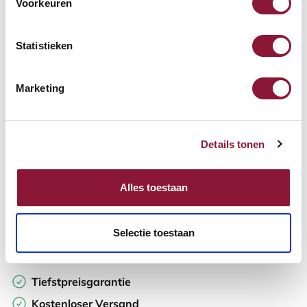
Voorkeuren
Verfügbar
Lieferzeit: 3-6 Wochen
Statistieken
Anzahl:
Marketing
In den Warenkorb
Details tonen
Angebot anfordern
Alles toestaan
Auf der Suche nach Stückzahlen? Machen Sie Ihren Arbeitsplatz
komplett und fordern Sie direkt ein individuelles Angebot an.
Selectie toestaan
Zur Vergleichsliste hinzufügen
Tiefstpreisgarantie
Kostenloser Versand