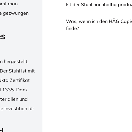
immt man
Ist der Stuhl nachhaltig produz
hne gezwungen
Was, wenn ich den HÅG Capi
finde?
es
 hergestellt,
er Stuhl ist mit
ta Zertifikat
N 1335. Dank
erialien und
 Investition für
d