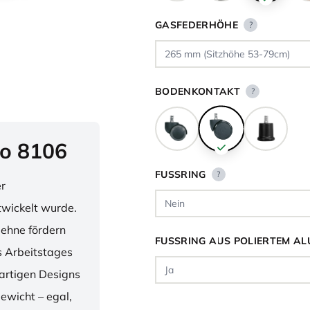
GASFEDERHÖHE
?
BODENKONTAKT
?
o 8106
FUSSRING
?
er
twickelt wurde.
lehne fördern
FUSSRING AUS POLIERTEM AL
 Arbeitstages
artigen Designs
ewicht – egal,