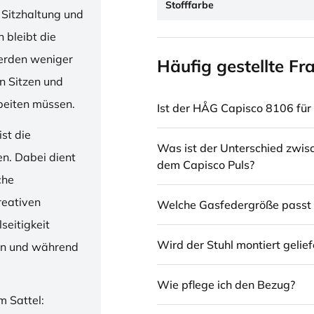
Stofffarbe
 Sitzhaltung und
 bleibt die
erden weniger
Häufig gestellte Fr
en Sitzen und
beiten müssen.
Ist der HÅG Capisco 8106 für 
st die
Was ist der Unterschied zwi
en. Dabei dient
dem Capisco Puls?
che
reativen
Welche Gasfedergröße passt 
seitigkeit
Wird der Stuhl montiert gelief
ren und während
Wie pflege ich den Bezug?
m Sattel: