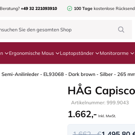
 Beratung?
+49 32 221093910
100 Tage
kostenlose Rücksen
en
Ergonomische Maus
Laptopständer
Monitorarme
 Semi-Anilinleder - EL93068 - Dark brown - Silber - 265 mm
HÅG Capisco
Artikelnummer: 999.9043
1.662,-
Inkl. MwSt.
1.662,- €
1.495,80 