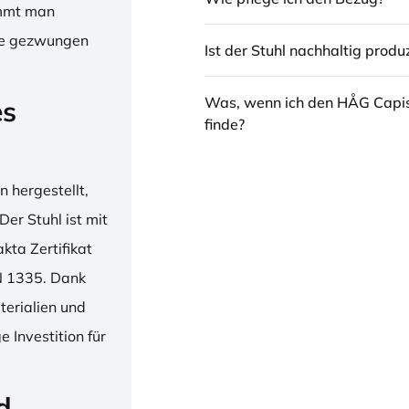
immt man
hne gezwungen
Ist der Stuhl nachhaltig produz
Was, wenn ich den HÅG Capi
es
finde?
 hergestellt,
er Stuhl ist mit
ta Zertifikat
N 1335. Dank
erialien und
 Investition für
d