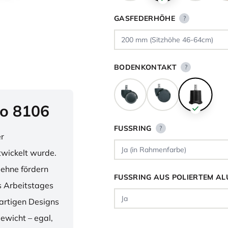
GASFEDERHÖHE
?
BODENKONTAKT
?
o 8106
FUSSRING
?
er
twickelt wurde.
lehne fördern
FUSSRING AUS POLIERTEM AL
 Arbeitstages
artigen Designs
ewicht – egal,