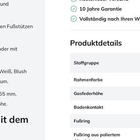
 und
10 Jahre Garantie
Vollständig nach Ihren W
en Fußstützen
Produktdetails
oder mit
Stoffgruppe
Weiß, Blush
Rahmenfarbe
ium.
Gasfederhöhe
265 mm,
öhe.
Bodenkontakt
it dem
Fußring
Fußring aus poliertem