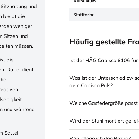
Aluminium
 Sitzhaltung und
Stofffarbe
 bleibt die
erden weniger
en Sitzen und
Häufig gestellte Fr
beiten müssen.
st die
Ist der HÅG Capisco 8106 für 
en. Dabei dient
Was ist der Unterschied zwi
che
dem Capisco Puls?
reativen
seitigkeit
Welche Gasfedergröße passt 
ren und während
Wird der Stuhl montiert gelief
m Sattel:
Wie pflege ich den Bezug?