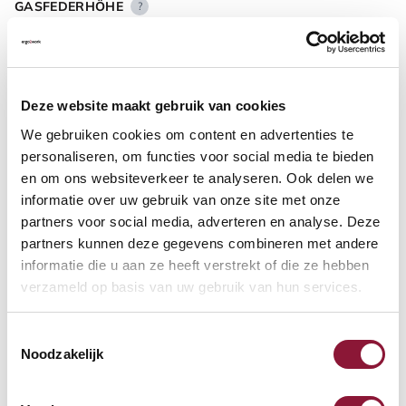
GASFEDERHÖHE
?
BODENKONTAKT
?
Deze website maakt gebruik van cookies
We gebruiken cookies om content en advertenties te
personaliseren, om functies voor social media te bieden
en om ons websiteverkeer te analyseren. Ook delen we
informatie over uw gebruik van onze site met onze
FUSSRING
?
partners voor social media, adverteren en analyse. Deze
partners kunnen deze gegevens combineren met andere
informatie die u aan ze heeft verstrekt of die ze hebben
verzameld op basis van uw gebruik van hun services.
FUSSRING AUS POLIERTEM ALUMINIUM
?
Toestemmingsselectie
Noodzakelijk