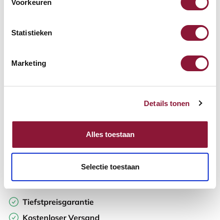
Voorkeuren
Verfügbar
Lieferzeit: 3-6 Wochen
Statistieken
Anzahl:
Marketing
In den Warenkorb
Details tonen
Angebot anfordern
Alles toestaan
Auf der Suche nach Stückzahlen? Machen Sie Ihren Arbeitsplatz
komplett und fordern Sie direkt ein individuelles Angebot an.
Selectie toestaan
Zur Vergleichsliste hinzufügen
Tiefstpreisgarantie
Kostenloser Versand