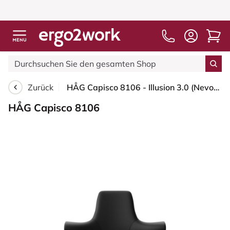
Zurück
HÅG Capisco 8106 - Illusion 3.0 (Nevotex) - Polyurethan-Kunstleder - ILU3110 - Black - Weiß - 265 mm (Sitzhöhe 53-79cm) - Bodengleiter
HÅG Capisco 8106