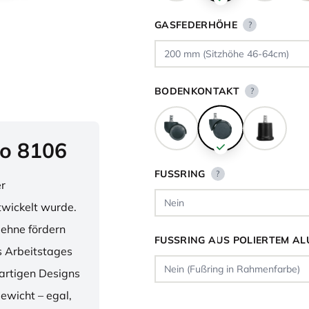
GASFEDERHÖHE
?
BODENKONTAKT
?
o 8106
FUSSRING
?
er
twickelt wurde.
lehne fördern
FUSSRING AUS POLIERTEM AL
 Arbeitstages
artigen Designs
ewicht – egal,