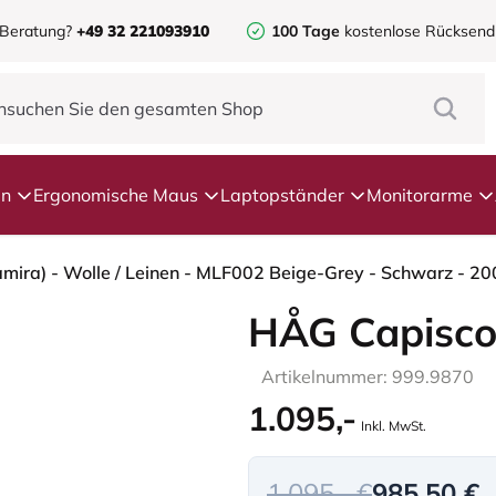
 Beratung?
+49 32 221093910
100 Tage
kostenlose Rücksen
en
Ergonomische Maus
Laptopständer
Monitorarme
HÅG Capisco
Artikelnummer: 999.9870
1.095,-
Inkl. MwSt.
1.095,- €
985,50 €