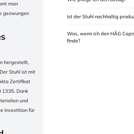
immt man
hne gezwungen
Ist der Stuhl nachhaltig produz
Was, wenn ich den HÅG Capi
es
finde?
 hergestellt,
er Stuhl ist mit
ta Zertifikat
N 1335. Dank
erialien und
 Investition für
d