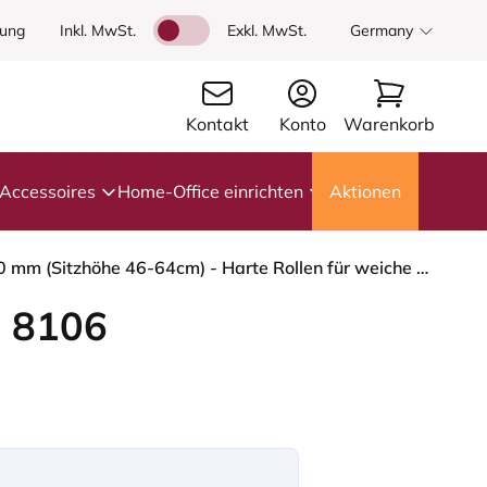
dung
Inkl. MwSt.
Exkl. MwSt.
Germany
Kontakt
Konto
Warenkorb
Accessoires
Home-Office einrichten
Aktionen
HÅG Capisco 8106 - Mainline Flax (Camira) - Wolle / Leinen - MLF002 Beige-Grey - Schwarz - 200 mm (Sitzhöhe 46-64cm) - Harte Rollen für weiche Böden
 8106