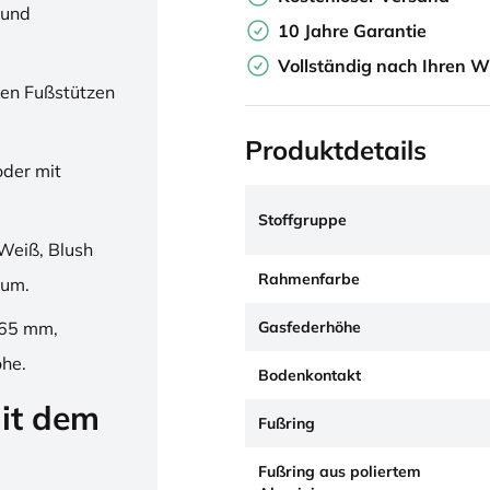
 und
10 Jahre Garantie
Vollständig nach Ihren W
en Fußstützen
Produktdetails
oder mit
Stoffgruppe
Weiß, Blush
Rahmenfarbe
ium.
Gasfederhöhe
265 mm,
öhe.
Bodenkontakt
it dem
Fußring
Fußring aus poliertem