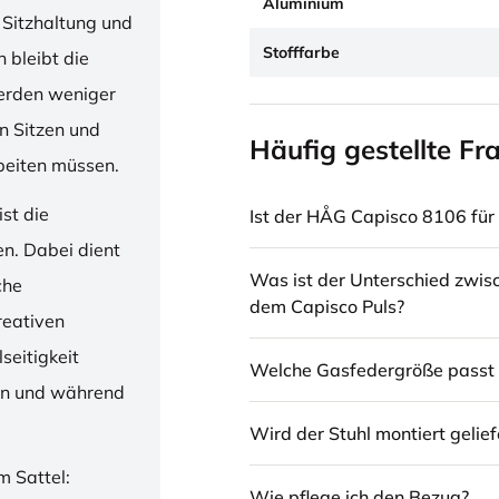
Aluminium
 Sitzhaltung und
Stofffarbe
 bleibt die
erden weniger
en Sitzen und
Häufig gestellte Fr
beiten müssen.
st die
Ist der HÅG Capisco 8106 für 
en. Dabei dient
Was ist der Unterschied zwi
che
dem Capisco Puls?
reativen
seitigkeit
Welche Gasfedergröße passt 
ren und während
Wird der Stuhl montiert gelief
m Sattel:
Wie pflege ich den Bezug?