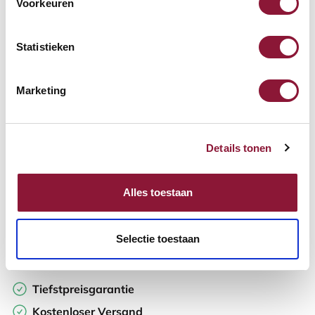
Voorkeuren
Verfügbar
Lieferzeit: 3-6 Wochen
Statistieken
Anzahl:
Marketing
In den Warenkorb
Details tonen
Angebot anfordern
Alles toestaan
Auf der Suche nach Stückzahlen? Machen Sie Ihren Arbeitsplatz
komplett und fordern Sie direkt ein individuelles Angebot an.
Selectie toestaan
Zur Vergleichsliste hinzufügen
Tiefstpreisgarantie
Kostenloser Versand