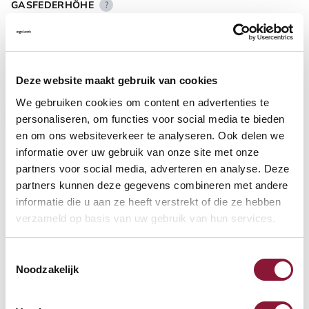
GASFEDERHÖHE
?
BODENKONTAKT
?
Deze website maakt gebruik van cookies
We gebruiken cookies om content en advertenties te
personaliseren, om functies voor social media te bieden
en om ons websiteverkeer te analyseren. Ook delen we
informatie over uw gebruik van onze site met onze
FUSSRING
?
partners voor social media, adverteren en analyse. Deze
partners kunnen deze gegevens combineren met andere
informatie die u aan ze heeft verstrekt of die ze hebben
verzameld op basis van uw gebruik van hun services.
FUSSRING AUS POLIERTEM ALUMINIUM
?
Toestemmingsselectie
Noodzakelijk