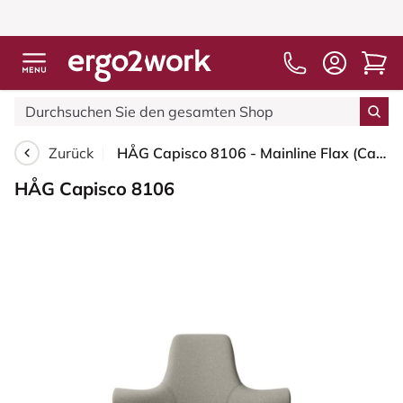
Zurück
HÅG Capisco 8106 - Mainline Flax (Camira) - Wolle / Leinen - MLF002 Beige-Grey - Weiß - 265 mm (Sitzhöhe 53-79cm) - Weiche Rollen für harte Böden
HÅG Capisco 8106