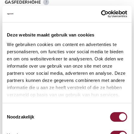
GASFEDERHÖHE
?
BODENKONTAKT
?
Deze website maakt gebruik van cookies
We gebruiken cookies om content en advertenties te
personaliseren, om functies voor social media te bieden
en om ons websiteverkeer te analyseren. Ook delen we
informatie over uw gebruik van onze site met onze
FUSSRING
?
partners voor social media, adverteren en analyse. Deze
partners kunnen deze gegevens combineren met andere
informatie die u aan ze heeft verstrekt of die ze hebben
verzameld op basis van uw gebruik van hun services.
FUSSRING AUS POLIERTEM ALUMINIUM
?
Toestemmingsselectie
Noodzakelijk