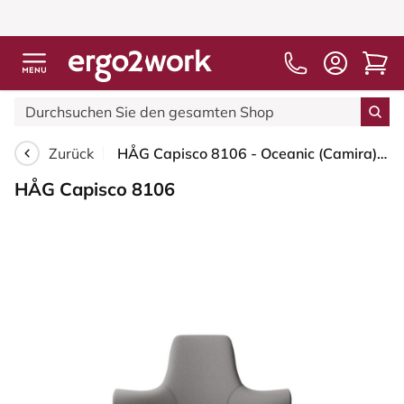
Zurück
HÅG Capisco 8106 - Oceanic (Camira) - Recyceltes Polyester - OCI008 - Warm grey - Blush Rose - 150mm (Sitzhöhe 40-55cm) - Weiche Rollen für harte Böden
HÅG Capisco 8106