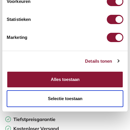
Voorkeuren
Verfügbar
Lieferzeit: 3-6 Wochen
Statistieken
Anzahl:
Marketing
In den Warenkorb
Details tonen
Angebot anfordern
Alles toestaan
Auf der Suche nach Stückzahlen? Machen Sie Ihren Arbeitsplatz
komplett und fordern Sie direkt ein individuelles Angebot an.
Selectie toestaan
Zur Vergleichsliste hinzufügen
Tiefstpreisgarantie
Kostenloser Versand