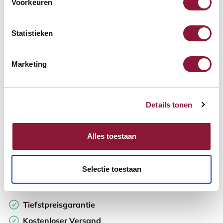
Voorkeuren
Verfügbar
Lieferzeit: 3-6 Wochen
Statistieken
Anzahl:
Marketing
In den Warenkorb
Details tonen
Angebot anfordern
Alles toestaan
Auf der Suche nach Stückzahlen? Machen Sie Ihren Arbeitsplatz
komplett und fordern Sie direkt ein individuelles Angebot an.
Selectie toestaan
Zur Vergleichsliste hinzufügen
Tiefstpreisgarantie
Kostenloser Versand