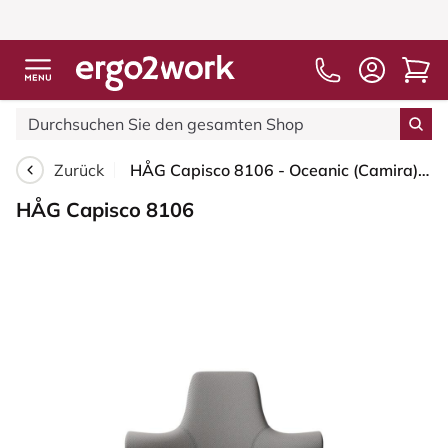
Zurück
HÅG Capisco 8106 - Oceanic (Camira) - Recyceltes Polyester - OCI008 - Warm grey - Schwarz - 200 mm (Sitzhöhe 46-64cm) - Weiche Rollen für harte Böden
HÅG Capisco 8106