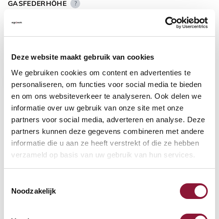
GASFEDERHÖHE
?
BODENKONTAKT
?
Deze website maakt gebruik van cookies
We gebruiken cookies om content en advertenties te
personaliseren, om functies voor social media te bieden
en om ons websiteverkeer te analyseren. Ook delen we
informatie over uw gebruik van onze site met onze
FUSSRING
?
partners voor social media, adverteren en analyse. Deze
partners kunnen deze gegevens combineren met andere
informatie die u aan ze heeft verstrekt of die ze hebben
verzameld op basis van uw gebruik van hun services.
FUSSRING AUS POLIERTEM ALUMINIUM
?
Toestemmingsselectie
Noodzakelijk