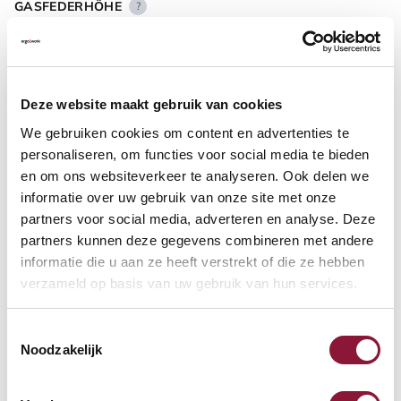
GASFEDERHÖHE
?
BODENKONTAKT
?
Deze website maakt gebruik van cookies
We gebruiken cookies om content en advertenties te
personaliseren, om functies voor social media te bieden
en om ons websiteverkeer te analyseren. Ook delen we
informatie over uw gebruik van onze site met onze
FUSSRING
?
partners voor social media, adverteren en analyse. Deze
partners kunnen deze gegevens combineren met andere
informatie die u aan ze heeft verstrekt of die ze hebben
verzameld op basis van uw gebruik van hun services.
FUSSRING AUS POLIERTEM ALUMINIUM
?
Toestemmingsselectie
Noodzakelijk