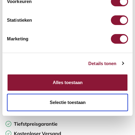
Voorkeuren
Verfügbar
Lieferzeit: 3-6 Wochen
Statistieken
Anzahl:
Marketing
In den Warenkorb
Details tonen
Angebot anfordern
Alles toestaan
Auf der Suche nach Stückzahlen? Machen Sie Ihren Arbeitsplatz
komplett und fordern Sie direkt ein individuelles Angebot an.
Selectie toestaan
Zur Vergleichsliste hinzufügen
Tiefstpreisgarantie
Kostenloser Versand