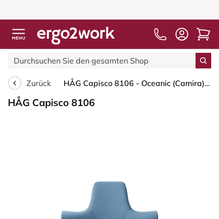
Zurück
HÅG Capisco 8106 - Oceanic (Camira) - Recyceltes Polyester - OCI011 - Light blue - Moss Grey - 150mm (Sitzhöhe 40-55cm) - Bodengleiter
HÅG Capisco 8106