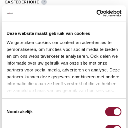
GASFEDERHÖHE
?
BODENKONTAKT
?
Deze website maakt gebruik van cookies
We gebruiken cookies om content en advertenties te
personaliseren, om functies voor social media te bieden
en om ons websiteverkeer te analyseren. Ook delen we
informatie over uw gebruik van onze site met onze
FUSSRING
?
partners voor social media, adverteren en analyse. Deze
partners kunnen deze gegevens combineren met andere
informatie die u aan ze heeft verstrekt of die ze hebben
verzameld op basis van uw gebruik van hun services.
FUSSRING AUS POLIERTEM ALUMINIUM
?
Toestemmingsselectie
Noodzakelijk