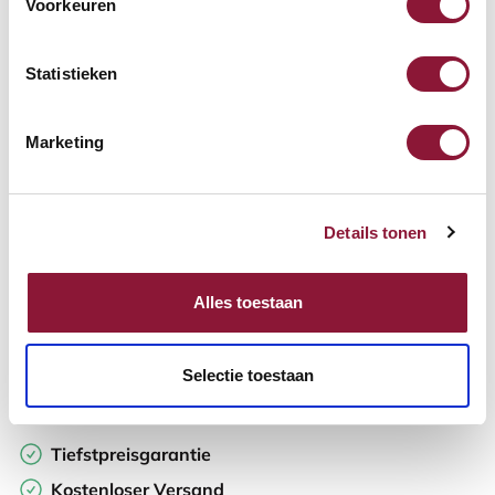
Voorkeuren
Verfügbar
Lieferzeit: 3-6 Wochen
Statistieken
Anzahl:
Marketing
In den Warenkorb
Details tonen
Angebot anfordern
Alles toestaan
Auf der Suche nach Stückzahlen? Machen Sie Ihren Arbeitsplatz
komplett und fordern Sie direkt ein individuelles Angebot an.
Selectie toestaan
Zur Vergleichsliste hinzufügen
Tiefstpreisgarantie
Kostenloser Versand