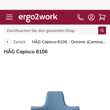
Zurück
HÅG Capisco 8106 - Oceanic (Camira) - Recyceltes Polyester - OCI011 - Light blue - Moss Grey - 265 mm (Sitzhöhe 53-79cm) - Bodengleiter
HÅG Capisco 8106