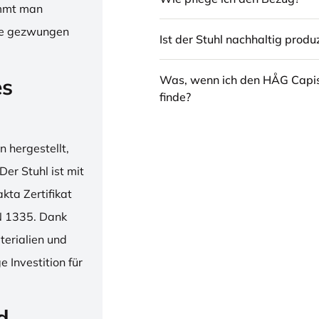
immt man
hne gezwungen
Ist der Stuhl nachhaltig produz
Was, wenn ich den HÅG Capi
es
finde?
 hergestellt,
er Stuhl ist mit
ta Zertifikat
N 1335. Dank
erialien und
 Investition für
d