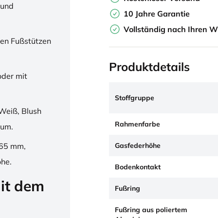
 und
10 Jahre Garantie
Vollständig nach Ihren W
en Fußstützen
Produktdetails
oder mit
Stoffgruppe
Weiß, Blush
Rahmenfarbe
ium.
Gasfederhöhe
265 mm,
öhe.
Bodenkontakt
it dem
Fußring
Fußring aus poliertem