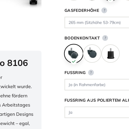
GASFEDERHÖHE
?
BODENKONTAKT
?
o 8106
FUSSRING
?
er
twickelt wurde.
lehne fördern
FUSSRING AUS POLIERTEM AL
 Arbeitstages
artigen Designs
ewicht – egal,