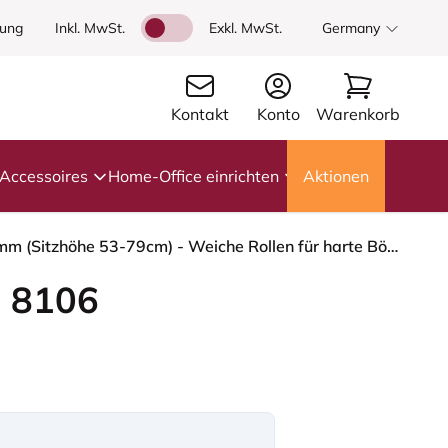
dung
Inkl. MwSt.
Exkl. MwSt.
Germany
Kontakt
Konto
Warenkorb
Accessoires
Home-Office einrichten
Aktionen
HÅG Capisco 8106 - Oceanic (Camira) - Recyceltes Polyester - OCI011 - Light blue - Silber - 265 mm (Sitzhöhe 53-79cm) - Weiche Rollen für harte Böden
 8106