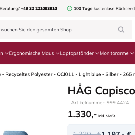
 Beratung?
+49 32 221093910
100 Tage
kostenlose Rücksen
en
Ergonomische Maus
Laptopständer
Monitorarme
HÅG Capisco
Artikelnummer: 999.4424
1.330,-
Inkl. MwSt.
1.330,- €
1.197,- €