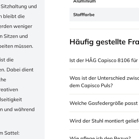
Aluminium
 Sitzhaltung und
Stofffarbe
 bleibt die
erden weniger
en Sitzen und
Häufig gestellte Fr
beiten müssen.
st die
Ist der HÅG Capisco 8106 für 
en. Dabei dient
Was ist der Unterschied zwi
che
dem Capisco Puls?
reativen
seitigkeit
Welche Gasfedergröße passt 
ren und während
Wird der Stuhl montiert gelief
m Sattel:
Wie pflege ich den Bezug?