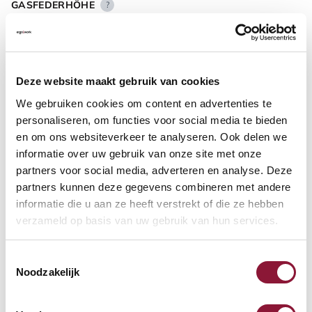
GASFEDERHÖHE
?
BODENKONTAKT
?
Deze website maakt gebruik van cookies
We gebruiken cookies om content en advertenties te
personaliseren, om functies voor social media te bieden
en om ons websiteverkeer te analyseren. Ook delen we
informatie over uw gebruik van onze site met onze
FUSSRING
?
partners voor social media, adverteren en analyse. Deze
partners kunnen deze gegevens combineren met andere
informatie die u aan ze heeft verstrekt of die ze hebben
verzameld op basis van uw gebruik van hun services.
FUSSRING AUS POLIERTEM ALUMINIUM
?
Toestemmingsselectie
Noodzakelijk