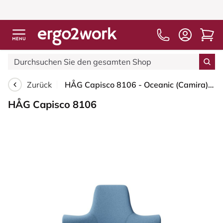
Zurück
HÅG Capisco 8106 - Oceanic (Camira) - Recyceltes Polyester - OCI011 - Light blue - Weiß - 200 mm (Sitzhöhe 46-64cm) - Harte Rollen für weiche Böden
HÅG Capisco 8106