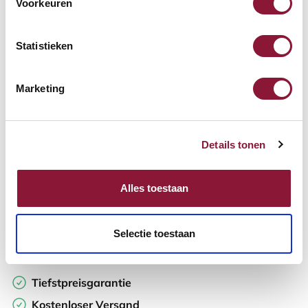
Voorkeuren
Verfügbar
Lieferzeit: 3-6 Wochen
Statistieken
Anzahl:
Marketing
In den Warenkorb
Details tonen
Angebot anfordern
Alles toestaan
Auf der Suche nach Stückzahlen? Machen Sie Ihren Arbeitsplatz
komplett und fordern Sie direkt ein individuelles Angebot an.
Selectie toestaan
Zur Vergleichsliste hinzufügen
Tiefstpreisgarantie
Kostenloser Versand