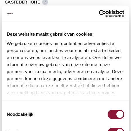
GASFEDERHÖHE
?
BODENKONTAKT
?
Deze website maakt gebruik van cookies
We gebruiken cookies om content en advertenties te
personaliseren, om functies voor social media te bieden
en om ons websiteverkeer te analyseren. Ook delen we
informatie over uw gebruik van onze site met onze
FUSSRING
?
partners voor social media, adverteren en analyse. Deze
partners kunnen deze gegevens combineren met andere
informatie die u aan ze heeft verstrekt of die ze hebben
verzameld op basis van uw gebruik van hun services.
FUSSRING AUS POLIERTEM ALUMINIUM
?
Toestemmingsselectie
Noodzakelijk