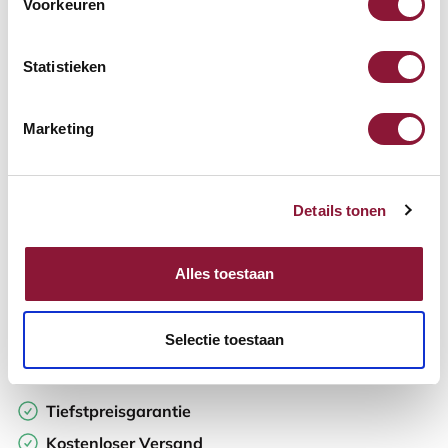
Voorkeuren
Verfügbar
Lieferzeit: 3-6 Wochen
Statistieken
Anzahl:
Marketing
In den Warenkorb
Details tonen
Angebot anfordern
Alles toestaan
Auf der Suche nach Stückzahlen? Machen Sie Ihren Arbeitsplatz
komplett und fordern Sie direkt ein individuelles Angebot an.
Selectie toestaan
Zur Vergleichsliste hinzufügen
Tiefstpreisgarantie
Kostenloser Versand