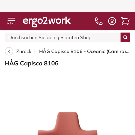
Zurück
HÅG Capisco 8106 - Oceanic (Camira) - Recyceltes Polyester - OCI012 - Orange-red - Moss Grey - 200 mm (Sitzhöhe 46-64cm) - Weiche Rollen für harte Böden
HÅG Capisco 8106