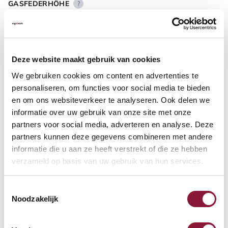
GASFEDERHÖHE
?
BODENKONTAKT
?
Deze website maakt gebruik van cookies
We gebruiken cookies om content en advertenties te
personaliseren, om functies voor social media te bieden
en om ons websiteverkeer te analyseren. Ook delen we
informatie over uw gebruik van onze site met onze
FUSSRING
?
partners voor social media, adverteren en analyse. Deze
partners kunnen deze gegevens combineren met andere
informatie die u aan ze heeft verstrekt of die ze hebben
verzameld op basis van uw gebruik van hun services.
FUSSRING AUS POLIERTEM ALUMINIUM
?
Toestemmingsselectie
Noodzakelijk