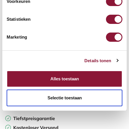
Voorkeuren
Verfügbar
Lieferzeit: 3-6 Wochen
Statistieken
Anzahl:
Marketing
In den Warenkorb
Details tonen
Angebot anfordern
Alles toestaan
Auf der Suche nach Stückzahlen? Machen Sie Ihren Arbeitsplatz
komplett und fordern Sie direkt ein individuelles Angebot an.
Selectie toestaan
Zur Vergleichsliste hinzufügen
Tiefstpreisgarantie
Kostenloser Versand