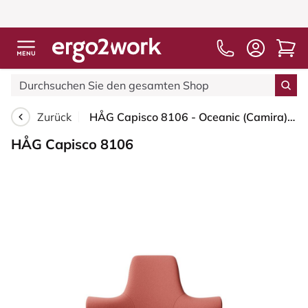
Zurück
HÅG Capisco 8106 - Oceanic (Camira) - Recyceltes Polyester - OCI012 - Orange-red - Schwarz - 265 mm (Sitzhöhe 53-79cm) - Harte Rollen für weiche Böden
HÅG Capisco 8106