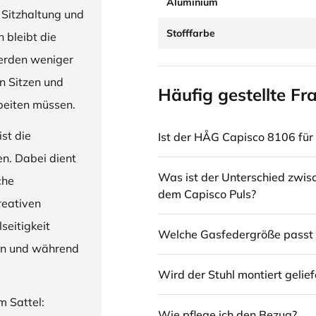
Aluminium
 Sitzhaltung und
Stofffarbe
 bleibt die
erden weniger
en Sitzen und
Häufig gestellte Fr
beiten müssen.
st die
Ist der HÅG Capisco 8106 für 
en. Dabei dient
Was ist der Unterschied zwi
che
dem Capisco Puls?
reativen
seitigkeit
Welche Gasfedergröße passt 
ren und während
Wird der Stuhl montiert gelief
m Sattel:
Wie pflege ich den Bezug?