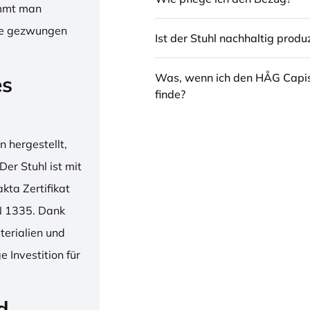
immt man
hne gezwungen
Ist der Stuhl nachhaltig produz
Was, wenn ich den HÅG Capi
es
finde?
 hergestellt,
er Stuhl ist mit
ta Zertifikat
N 1335. Dank
erialien und
 Investition für
d