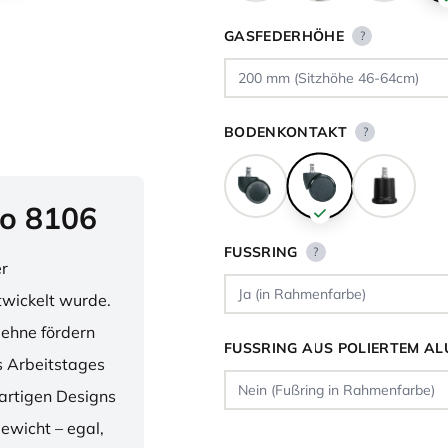
GASFEDERHÖHE
?
BODENKONTAKT
?
o 8106
FUSSRING
?
er
twickelt wurde.
lehne fördern
FUSSRING AUS POLIERTEM AL
 Arbeitstages
artigen Designs
ewicht – egal,