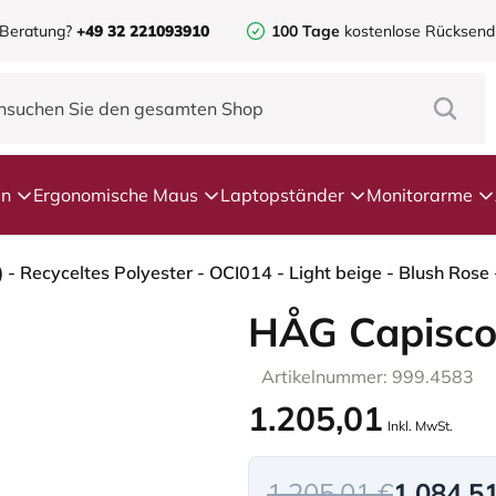
 Beratung?
+49 32 221093910
100 Tage
kostenlose Rücksen
en
Ergonomische Maus
Laptopständer
Monitorarme
HÅG Capisco
Artikelnummer: 999.4583
1.205,01
Inkl. MwSt.
1.205,01 €
1.084,5