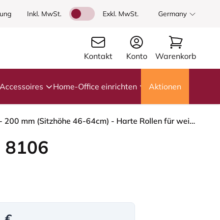
dung
Inkl. MwSt.
Exkl. MwSt.
Germany
Kontakt
Konto
Warenkorb
Accessoires
Home-Office einrichten
Aktionen
HÅG Capisco 8106 - Oceanic (Camira) - Recyceltes Polyester - OCI014 - Light beige - Blush Rose - 200 mm (Sitzhöhe 46-64cm) - Harte Rollen für weiche Böden
 8106
1 €