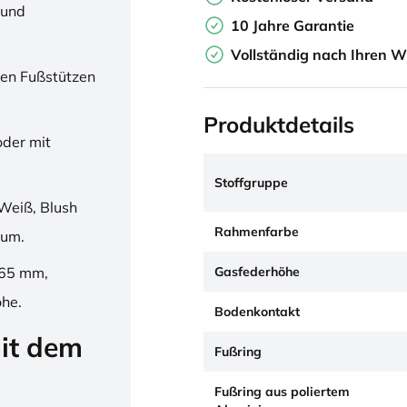
 und
10 Jahre Garantie
Vollständig nach Ihren W
en Fußstützen
Produktdetails
oder mit
Stoffgruppe
Weiß, Blush
Rahmenfarbe
ium.
Gasfederhöhe
265 mm,
öhe.
Bodenkontakt
it dem
Fußring
Fußring aus poliertem