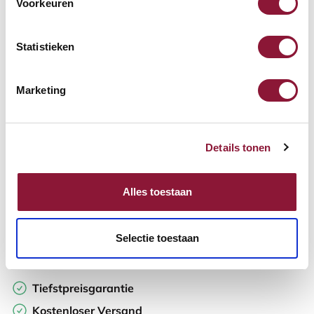
Voorkeuren
Verfügbar
Lieferzeit: 3-6 Wochen
Statistieken
Anzahl:
Marketing
In den Warenkorb
Details tonen
Angebot anfordern
Alles toestaan
Auf der Suche nach Stückzahlen? Machen Sie Ihren Arbeitsplatz
komplett und fordern Sie direkt ein individuelles Angebot an.
Selectie toestaan
Zur Vergleichsliste hinzufügen
Tiefstpreisgarantie
Kostenloser Versand