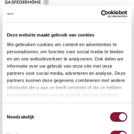
GASFEDERHÖHE
?
BODENKONTAKT
?
Deze website maakt gebruik van cookies
We gebruiken cookies om content en advertenties te
personaliseren, om functies voor social media te bieden
en om ons websiteverkeer te analyseren. Ook delen we
informatie over uw gebruik van onze site met onze
FUSSRING
?
partners voor social media, adverteren en analyse. Deze
partners kunnen deze gegevens combineren met andere
informatie die u aan ze heeft verstrekt of die ze hebben
verzameld op basis van uw gebruik van hun services.
FUSSRING AUS POLIERTEM ALUMINIUM
?
Toestemmingsselectie
Noodzakelijk