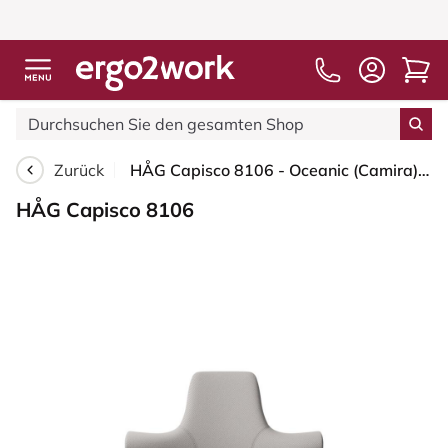
Zurück
HÅG Capisco 8106 - Oceanic (Camira) - Recyceltes Polyester - OCI014 - Light beige - Blush Rose - 200 mm (Sitzhöhe 46-64cm) - Harte Rollen für weiche Böden
HÅG Capisco 8106