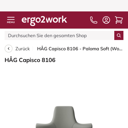
Zurück
HÅG Capisco 8106 - Paloma Soft (Wollsdorf) - Semi-Anilinleder - ATG55115 - Warm grey - Blush Rose - 200 mm (Sitzhöhe 46-64cm) - Bodengleiter
HÅG Capisco 8106