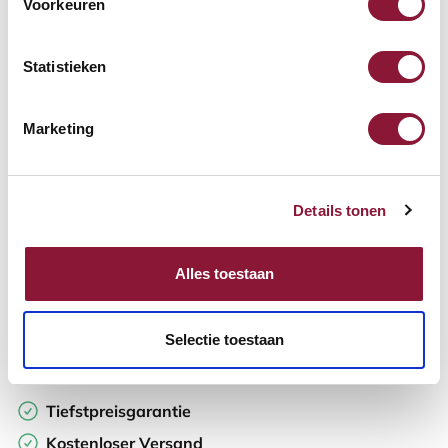
Voorkeuren
Verfügbar
Lieferzeit: 3-6 Wochen
Statistieken
Anzahl:
Marketing
In den Warenkorb
Details tonen
Angebot anfordern
Alles toestaan
Auf der Suche nach Stückzahlen? Machen Sie Ihren Arbeitsplatz
komplett und fordern Sie direkt ein individuelles Angebot an.
Selectie toestaan
Zur Vergleichsliste hinzufügen
Tiefstpreisgarantie
Kostenloser Versand