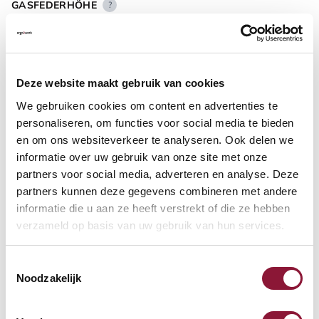
GASFEDERHÖHE
?
BODENKONTAKT
?
Deze website maakt gebruik van cookies
We gebruiken cookies om content en advertenties te
personaliseren, om functies voor social media te bieden
en om ons websiteverkeer te analyseren. Ook delen we
informatie over uw gebruik van onze site met onze
FUSSRING
?
partners voor social media, adverteren en analyse. Deze
partners kunnen deze gegevens combineren met andere
informatie die u aan ze heeft verstrekt of die ze hebben
verzameld op basis van uw gebruik van hun services.
FUSSRING AUS POLIERTEM ALUMINIUM
?
Toestemmingsselectie
Noodzakelijk