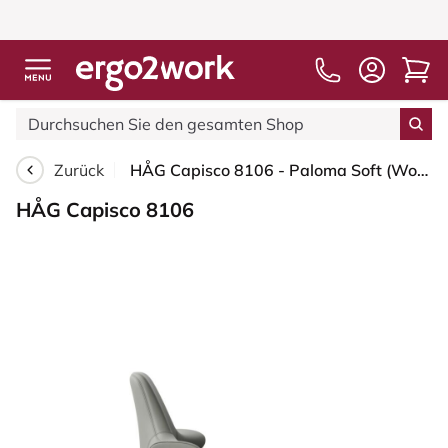
Zurück
HÅG Capisco 8106 - Paloma Soft (Wollsdorf) - Semi-Anilinleder - ATG55115 - Warm grey - Moss Grey - 200 mm (Sitzhöhe 46-64cm) - Harte Rollen für weiche Böden
HÅG Capisco 8106