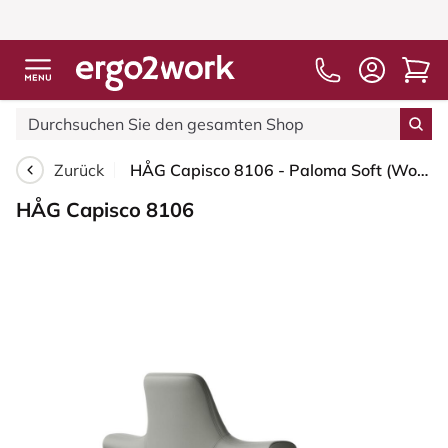
Zurück
HÅG Capisco 8106 - Paloma Soft (Wollsdorf) - Semi-Anilinleder - ATG55115 - Warm grey - Weiß - 200 mm (Sitzhöhe 46-64cm) - Bodengleiter
HÅG Capisco 8106