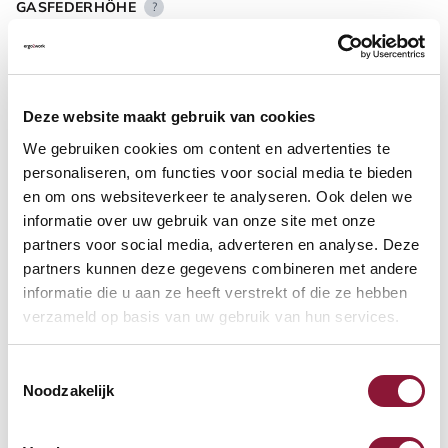
GASFEDERHÖHE
?
BODENKONTAKT
?
Deze website maakt gebruik van cookies
We gebruiken cookies om content en advertenties te
personaliseren, om functies voor social media te bieden
en om ons websiteverkeer te analyseren. Ook delen we
informatie over uw gebruik van onze site met onze
FUSSRING
?
partners voor social media, adverteren en analyse. Deze
partners kunnen deze gegevens combineren met andere
informatie die u aan ze heeft verstrekt of die ze hebben
verzameld op basis van uw gebruik van hun services.
FUSSRING AUS POLIERTEM ALUMINIUM
?
Toestemmingsselectie
Noodzakelijk