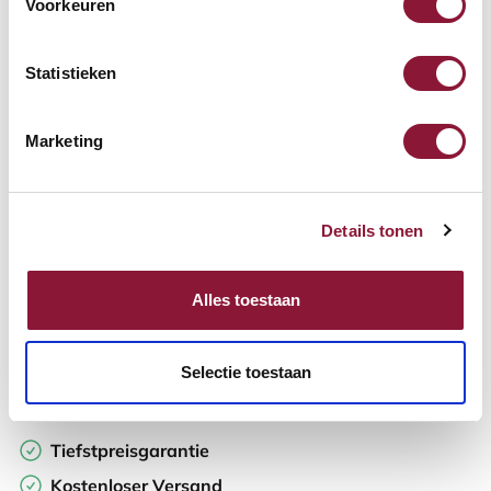
Voorkeuren
Verfügbar
Lieferzeit: 3-6 Wochen
Statistieken
Anzahl:
Marketing
In den Warenkorb
Details tonen
Angebot anfordern
Alles toestaan
Auf der Suche nach Stückzahlen? Machen Sie Ihren Arbeitsplatz
komplett und fordern Sie direkt ein individuelles Angebot an.
Selectie toestaan
Zur Vergleichsliste hinzufügen
Tiefstpreisgarantie
Kostenloser Versand