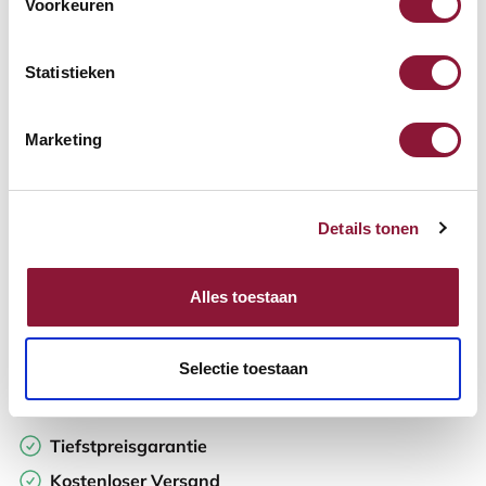
Voorkeuren
Verfügbar
Lieferzeit: 3-6 Wochen
Statistieken
Anzahl:
Marketing
In den Warenkorb
Details tonen
Angebot anfordern
Alles toestaan
Auf der Suche nach Stückzahlen? Machen Sie Ihren Arbeitsplatz
komplett und fordern Sie direkt ein individuelles Angebot an.
Selectie toestaan
Zur Vergleichsliste hinzufügen
Tiefstpreisgarantie
Kostenloser Versand