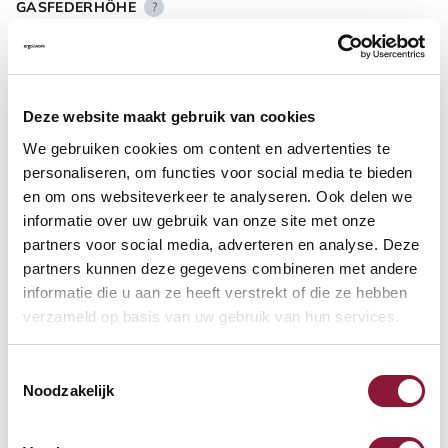
GASFEDERHÖHE
?
BODENKONTAKT
?
Deze website maakt gebruik van cookies
We gebruiken cookies om content en advertenties te
personaliseren, om functies voor social media te bieden
en om ons websiteverkeer te analyseren. Ook delen we
informatie over uw gebruik van onze site met onze
FUSSRING
?
partners voor social media, adverteren en analyse. Deze
partners kunnen deze gegevens combineren met andere
informatie die u aan ze heeft verstrekt of die ze hebben
verzameld op basis van uw gebruik van hun services.
FUSSRING AUS POLIERTEM ALUMINIUM
?
Toestemmingsselectie
Noodzakelijk