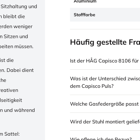
Aluminium
 Sitzhaltung und
Stofffarbe
 bleibt die
erden weniger
en Sitzen und
Häufig gestellte Fr
beiten müssen.
st die
Ist der HÅG Capisco 8106 für 
en. Dabei dient
Was ist der Unterschied zwi
che
dem Capisco Puls?
reativen
seitigkeit
Welche Gasfedergröße passt 
ren und während
Wird der Stuhl montiert gelief
m Sattel:
Wie pflege ich den Bezug?