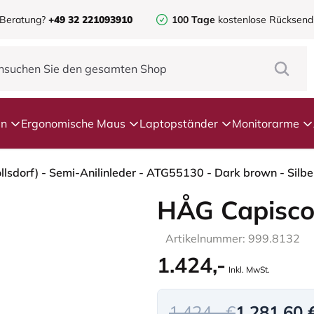
 Beratung?
+49 32 221093910
100 Tage
kostenlose Rücksen
en
Ergonomische Maus
Laptopständer
Monitorarme
HÅG Capisco
Artikelnummer: 999.8132
1.424,-
Inkl. MwSt.
1.424,- €
1.281,60 