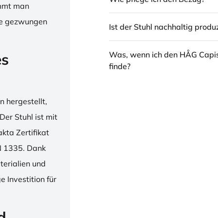
immt man
hne gezwungen
Ist der Stuhl nachhaltig produz
Was, wenn ich den HÅG Capi
es
finde?
 hergestellt,
er Stuhl ist mit
ta Zertifikat
N 1335. Dank
erialien und
 Investition für
d