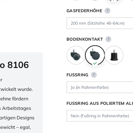
GASFEDERHÖHE
?
BODENKONTAKT
?
o 8106
FUSSRING
?
er
twickelt wurde.
lehne fördern
FUSSRING AUS POLIERTEM AL
 Arbeitstages
artigen Designs
ewicht – egal,