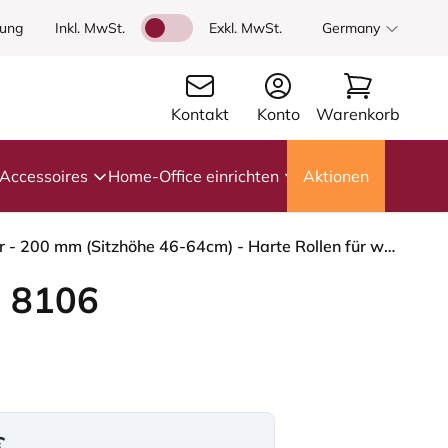
dung
Inkl. MwSt.
Exkl. MwSt.
Germany
Kontakt
Konto
Warenkorb
Accessoires
Home-Office einrichten
Aktionen
HÅG Capisco 8106 - Paloma Soft (Wollsdorf) - Semi-Anilinleder - ATG55130 - Dark brown - Silber - 200 mm (Sitzhöhe 46-64cm) - Harte Rollen für weiche Böden
 8106
€