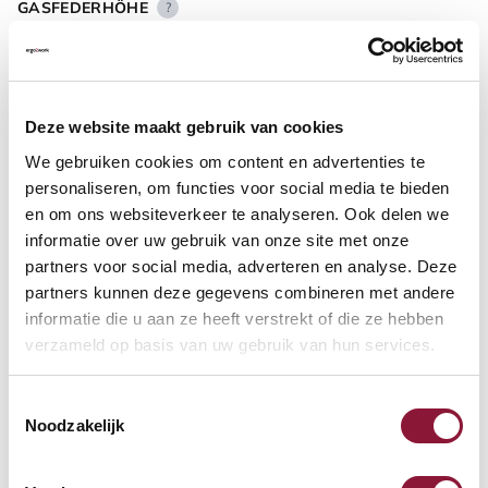
GASFEDERHÖHE
?
BODENKONTAKT
?
Deze website maakt gebruik van cookies
We gebruiken cookies om content en advertenties te
personaliseren, om functies voor social media te bieden
en om ons websiteverkeer te analyseren. Ook delen we
informatie over uw gebruik van onze site met onze
FUSSRING
?
partners voor social media, adverteren en analyse. Deze
partners kunnen deze gegevens combineren met andere
informatie die u aan ze heeft verstrekt of die ze hebben
verzameld op basis van uw gebruik van hun services.
FUSSRING AUS POLIERTEM ALUMINIUM
?
Toestemmingsselectie
Noodzakelijk