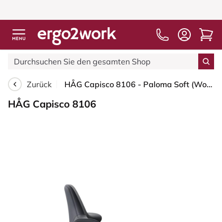
Zurück
HÅG Capisco 8106 - Paloma Soft (Wollsdorf) - Semi-Anilinleder - ATG55185 - Charcoal - Blush Rose - 265 mm (Sitzhöhe 53-79cm) - Harte Rollen für weiche Böden
HÅG Capisco 8106