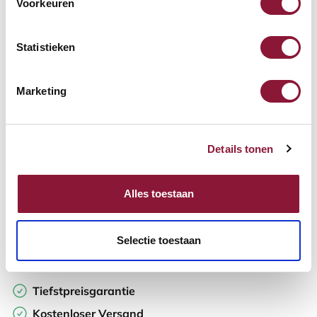
Voorkeuren
Verfügbar
Lieferzeit: 3-6 Wochen
Statistieken
Anzahl:
Marketing
In den Warenkorb
Details tonen
Angebot anfordern
Alles toestaan
Auf der Suche nach Stückzahlen? Machen Sie Ihren Arbeitsplatz
komplett und fordern Sie direkt ein individuelles Angebot an.
Selectie toestaan
Zur Vergleichsliste hinzufügen
Tiefstpreisgarantie
Kostenloser Versand