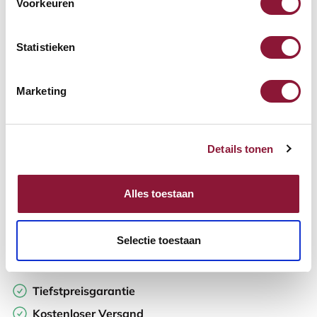
Voorkeuren
Verfügbar
Lieferzeit: 3-6 Wochen
Statistieken
Anzahl:
Marketing
In den Warenkorb
Details tonen
Angebot anfordern
Alles toestaan
Auf der Suche nach Stückzahlen? Machen Sie Ihren Arbeitsplatz
komplett und fordern Sie direkt ein individuelles Angebot an.
Selectie toestaan
Zur Vergleichsliste hinzufügen
Tiefstpreisgarantie
Kostenloser Versand