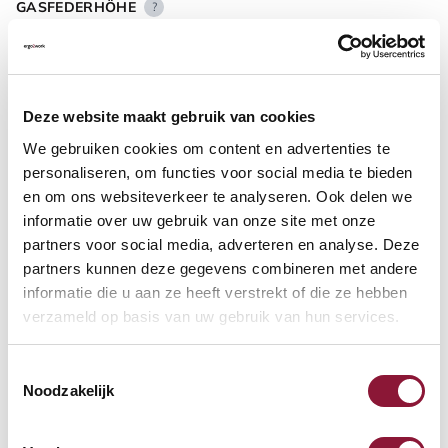
GASFEDERHÖHE
?
BODENKONTAKT
?
Deze website maakt gebruik van cookies
We gebruiken cookies om content en advertenties te
personaliseren, om functies voor social media te bieden
en om ons websiteverkeer te analyseren. Ook delen we
informatie over uw gebruik van onze site met onze
FUSSRING
?
partners voor social media, adverteren en analyse. Deze
partners kunnen deze gegevens combineren met andere
informatie die u aan ze heeft verstrekt of die ze hebben
verzameld op basis van uw gebruik van hun services.
FUSSRING AUS POLIERTEM ALUMINIUM
?
Toestemmingsselectie
Noodzakelijk