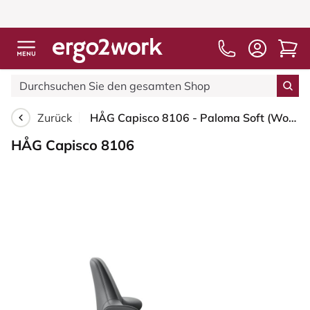
Zurück
HÅG Capisco 8106 - Paloma Soft (Wollsdorf) - Semi-Anilinleder - ATG55206 - Grey - Schwarz - 200 mm (Sitzhöhe 46-64cm) - Bodengleiter
HÅG Capisco 8106