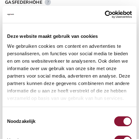
GASFEDERHÖHE
?
BODENKONTAKT
?
Deze website maakt gebruik van cookies
We gebruiken cookies om content en advertenties te
personaliseren, om functies voor social media te bieden
en om ons websiteverkeer te analyseren. Ook delen we
informatie over uw gebruik van onze site met onze
FUSSRING
?
partners voor social media, adverteren en analyse. Deze
partners kunnen deze gegevens combineren met andere
informatie die u aan ze heeft verstrekt of die ze hebben
verzameld op basis van uw gebruik van hun services.
FUSSRING AUS POLIERTEM ALUMINIUM
?
Toestemmingsselectie
Noodzakelijk