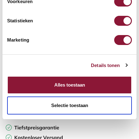
Voorkeuren
Verfügbar
Lieferzeit: 3-6 Wochen
Statistieken
Anzahl:
Marketing
In den Warenkorb
Details tonen
Angebot anfordern
Alles toestaan
Auf der Suche nach Stückzahlen? Machen Sie Ihren Arbeitsplatz
komplett und fordern Sie direkt ein individuelles Angebot an.
Selectie toestaan
Zur Vergleichsliste hinzufügen
Tiefstpreisgarantie
Kostenloser Versand