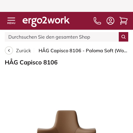
Zurück
HÅG Capisco 8106 - Paloma Soft (Wollsdorf) - Semi-Anilinleder - PL05429 Cognac - Blush Rose - 200 mm (Sitzhöhe 46-64cm) - Harte Rollen für weiche Böden
HÅG Capisco 8106