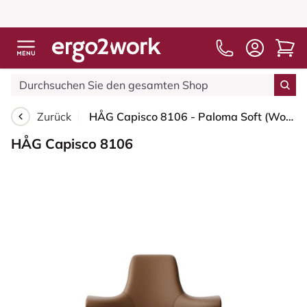
Zurück
HÅG Capisco 8106 - Paloma Soft (Wollsdorf) - Semi-Anilinleder - PL05429 Cognac - Silber - 265 mm (Sitzhöhe 53-79cm) - Bodengleiter
HÅG Capisco 8106