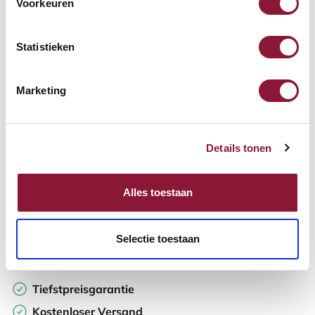
Voorkeuren
Verfügbar
Lieferzeit: 3-6 Wochen
Statistieken
Anzahl:
Marketing
In den Warenkorb
Details tonen
Angebot anfordern
Alles toestaan
Auf der Suche nach Stückzahlen? Machen Sie Ihren Arbeitsplatz
komplett und fordern Sie direkt ein individuelles Angebot an.
Selectie toestaan
Zur Vergleichsliste hinzufügen
Tiefstpreisgarantie
Kostenloser Versand