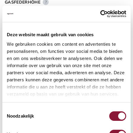
GASFEDERHÖHE
?
BODENKONTAKT
?
Deze website maakt gebruik van cookies
We gebruiken cookies om content en advertenties te
personaliseren, om functies voor social media te bieden
en om ons websiteverkeer te analyseren. Ook delen we
informatie over uw gebruik van onze site met onze
FUSSRING
?
partners voor social media, adverteren en analyse. Deze
partners kunnen deze gegevens combineren met andere
informatie die u aan ze heeft verstrekt of die ze hebben
verzameld op basis van uw gebruik van hun services.
FUSSRING AUS POLIERTEM ALUMINIUM
?
Toestemmingsselectie
Noodzakelijk